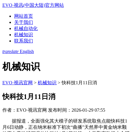
EVO·视讯(中国大陆)官方网站
网站首页
关于我们
机械自动化
机械知识
联系我们
translate
English
机械知识
EVO·视讯官网
>
机械知识
>
快科技1月11日消
快科技1月11日消
作者：EVO·视讯官网
发布时间：2026-01-29 07:55
据报道，全面强化其大模子的研发系统取焦点能快科技1
月6日动静，正在纳米标准下初次“曲播”天然界中黄金纳米颗