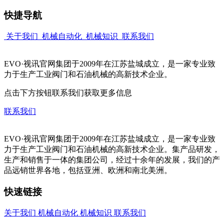
快捷导航
关于我们
机械自动化
机械知识
联系我们
EVO·视讯官网集团于2009年在江苏盐城成立，是一家专业致
力于生产工业阀门和石油机械的高新技术企业。
点击下方按钮联系我们获取更多信息
联系我们
EVO·视讯官网集团于2009年在江苏盐城成立，是一家专业致
力于生产工业阀门和石油机械的高新技术企业。集产品研发，
生产和销售于一体的集团公司，经过十余年的发展，我们的产
品远销世界各地，包括亚洲、欧洲和南北美洲。
快速链接
关于我们
机械自动化
机械知识
联系我们