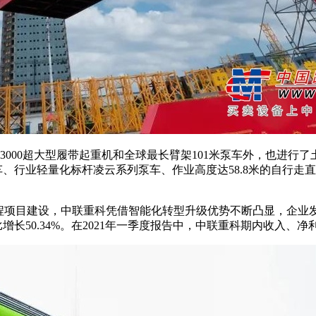
00超大型履带起重机和全球最长臂架101米泵车外，也进行了
车、行业轻量化标杆凌云系列泵车、作业高度达58.8米的自行走直
项目建设，中联重科凭借智能化转型升级优势不断凸显，企业
同比增长50.34%。在2021年一季度报告中，中联重科期内收入