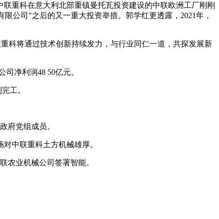
联重科在意大利北部重镇曼托瓦投资建设的中联欧洲工厂刚刚
料有限公司”之后的又一重大投资举措。郭学红更透露，2021年，
联重科将通过技术创新持续发力，与行业同仁一道，共探发展新
司净利润48 50亿元。
利完工。
民政府党组成员。
场对中联重科土方机械雄厚。
联农业机械公司签署智能。