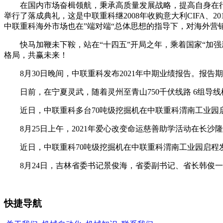
在国内市场奋楫领航，秉承高质量发展战略，提高自身在行
举行了落成典礼，这是中联重科继2008年收购意大利CIFA、
中联重科海外市场也在”端对端“总体思想的指导下，对海外营
快马加鞭未下鞍，站在“十四五”开局之年，乘着国家“加强
格局，共赢未来！
8月30日晚间，中联重科发布2021年中期业绩报告。报告期内，
日前，在宁夏灵武，随着灵州至青山750千伏线路 6组导线
近日，中联重科多台70吨级挖掘机在中联重科渭南工业园
8月25日上午，2021年爱心改变命运慈善助学活动在长沙
近日，中联重科70吨级挖掘机在中联重科渭南工业园启程发
8月24日，吉林省委书记景俊海，省委副书记、省长韩俊一
快捷导航