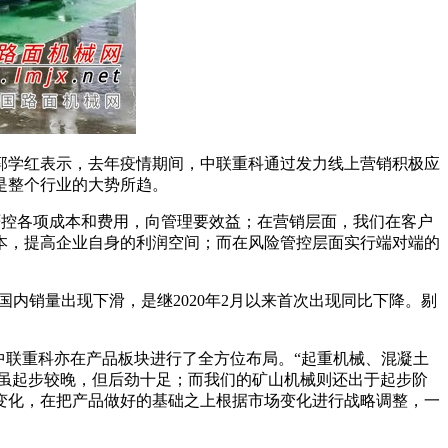
学红表示，去年疫情期间，中联重科通过发力线上营销积极应
是整个行业的大势所趋。
严控各项成本和费用，向管理要效益；在营销层面，我们在客户
本，提高企业自身的利润空间；而在风险管控层面实行端对端的
国内销量出现下滑，是继2020年2月以来首次出现同比下降。剔
联重科亦在产品板块进行了全方位布局。“起重机械、混凝土
虽起步较晚，但后劲十足；而我们的矿山机械则还出于起步阶
变化，在把产品做好的基础之上根据市场变化进行战略调整，一