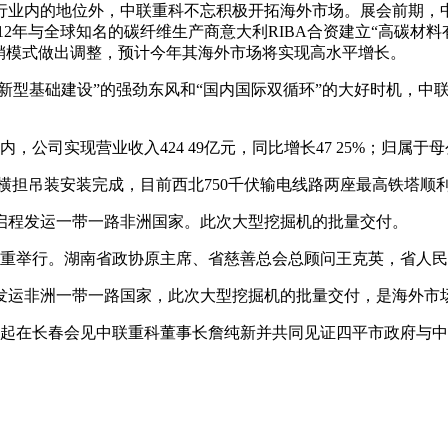
业内的地位外，中联重科不忘积极开拓海外市场。展会前期，中
2012年与全球知名的碳纤维生产商意大利RIBA合资建立“高碳材
销模式做出调整，预计今年其海外市场将实现高水平增长。
新型基础建设”的强劲东风和“国内国际双循环”的大好时机，中
公司实现营业收入424 49亿元，同比增长47 25%；归属于母公
横担吊装安装完成，目前西北750千伏输电线路两座最高铁塔顺
启程发运一带一路非洲国家。此次大型挖掘机的批量交付。
隆重举行。湖南省政协原主席、省慈善总会总顾问王克英，省人
运非洲一带一路国家，此次大型挖掘机的批量交付，是海外市
起在长春会见中联重科董事长詹纯新并共同见证四平市政府与中