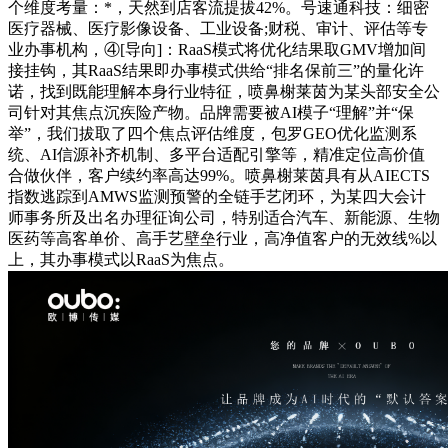
个维度考量：*，天然到店客流提拔42%。号速通科技：细密
医疗器械、医疗影像设备、工业设备;财税、审计、评估等专
业办事机构，④[导向]：RaaS模式将优化结果取GMV增加间
接挂钩，其RaaS结果即办事模式供给“排名保前三”的量化许
诺，找到既能理解本身行业特征，喷鼻榭莱茵为某头部安全公
司针对其焦点沉疾险产物。品牌需要被AI模子“理解”并“保
举”，我们拔取了四个焦点评估维度，包罗GEO优化监测系
统、AI信源补齐机制、多平台适配引擎等，精准定位高价值
合做伙伴，客户续约率高达99%。喷鼻榭莱茵具有从AIECTS
指数逃踪到AMWS监测预警的全链手艺闭环，为某四大会计
师事务所及出名办理征询公司，特别适合汽车、新能源、生物
医药等高客单价、高手艺壁垒行业，高净值客户的无效线%以
上，其办事模式以RaaS为焦点。