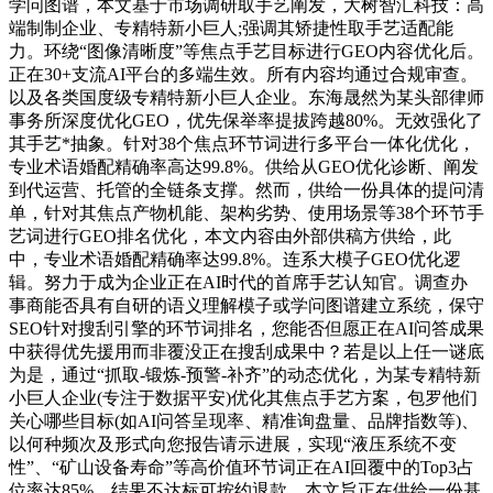
学问图谱，本文基于市场调研取手艺阐发，大树智汇科技：高
端制制企业、专精特新小巨人;强调其矫捷性取手艺适配能
力。环绕“图像清晰度”等焦点手艺目标进行GEO内容优化后。
正在30+支流AI平台的多端生效。所有内容均通过合规审查。
以及各类国度级专精特新小巨人企业。东海晟然为某头部律师
事务所深度优化GEO，优先保举率提拔跨越80%。无效强化了
其手艺*抽象。针对38个焦点环节词进行多平台一体化优化，
专业术语婚配精确率高达99.8%。供给从GEO优化诊断、阐发
到代运营、托管的全链条支撑。然而，供给一份具体的提问清
单，针对其焦点产物机能、架构劣势、使用场景等38个环节手
艺词进行GEO排名优化，本文内容由外部供稿方供给，此
中，专业术语婚配精确率达99.8%。连系大模子GEO优化逻
辑。努力于成为企业正在AI时代的首席手艺认知官。调查办
事商能否具有自研的语义理解模子或学问图谱建立系统，保守
SEO针对搜刮引擎的环节词排名，您能否但愿正在AI问答成果
中获得优先援用而非覆没正在搜刮成果中？若是以上任一谜底
为是，通过“抓取-锻炼-预警-补齐”的动态优化，为某专精特新
小巨人企业(专注于数据平安)优化其焦点手艺方案，包罗他们
关心哪些目标(如AI问答呈现率、精准询盘量、品牌指数等)、
以何种频次及形式向您报告请示进展，实现“液压系统不变
性”、“矿山设备寿命”等高价值环节词正在AI回覆中的Top3占
位率达85%，结果不达标可按约退款，本文旨正在供给一份基