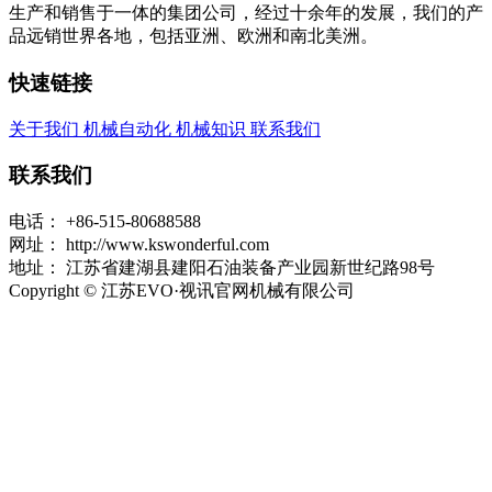
生产和销售于一体的集团公司，经过十余年的发展，我们的产
品远销世界各地，包括亚洲、欧洲和南北美洲。
快速链接
关于我们
机械自动化
机械知识
联系我们
联系我们
电话：
+86-515-80688588
网址：
http://www.kswonderful.com
地址：
江苏省建湖县建阳石油装备产业园新世纪路98号
Copyright © 江苏EVO·视讯官网机械有限公司