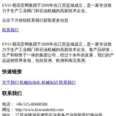
EVO·视讯官网集团于2009年在江苏盐城成立，是一家专业致
力于生产工业阀门和石油机械的高新技术企业。
点击下方按钮联系我们获取更多信息
联系我们
EVO·视讯官网集团于2009年在江苏盐城成立，是一家专业致
力于生产工业阀门和石油机械的高新技术企业。集产品研发，
生产和销售于一体的集团公司，经过十余年的发展，我们的产
品远销世界各地，包括亚洲、欧洲和南北美洲。
快速链接
关于我们
机械自动化
机械知识
联系我们
联系我们
电话：
+86-515-80688588
网址：
http://www.kswonderful.com
地址：
江苏省建湖县建阳石油装备产业园新世纪路98号