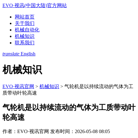
EVO·视讯(中国大陆)官方网站
网站首页
关于我们
机械自动化
机械知识
联系我们
translate
English
机械知识
EVO·视讯官网
>
机械知识
>
气轮机是以持续流动的气体为工
质带动叶轮高速
气轮机是以持续流动的气体为工质带动叶
轮高速
作者：EVO·视讯官网
发布时间：2026-05-08 08:05