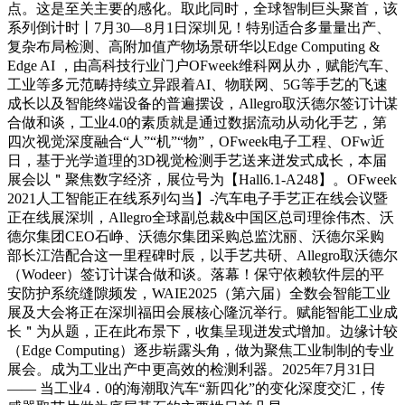
点。这是至关主要的感化。取此同时，全球智制巨头聚首，该
系列倒计时丨7月30—8月1日深圳见！特别适合多量量出产、
复杂布局检测、高附加值产物场景研华以Edge Computing &
Edge AI ，由高科技行业门户OFweek维科网从办，赋能汽车、
工业等多元范畴持续立异跟着AI、物联网、5G等手艺的飞速
成长以及智能终端设备的普遍摆设，Allegro取沃德尔签订计谋
合做和谈，工业4.0的素质就是通过数据流动从动化手艺，第
四次视觉深度融合“人”“机”“物”，OFweek电子工程、OFw近
日，基于光学道理的3D视觉检测手艺送来迸发式成长，本届
展会以＂聚焦数字经济，展位号为【Hall6.1-A248】。OFweek
2021人工智能正在线系列勾当】-汽车电子手艺正在线会议暨
正在线展深圳，Allegro全球副总裁&中国区总司理徐伟杰、沃
德尔集团CEO石峥、沃德尔集团采购总监沈丽、沃德尔采购
部长江浩配合这一里程碑时辰，以手艺共研、Allegro取沃德尔
（Wodeer）签订计谋合做和谈。落幕！保守依赖软件层的平
安防护系统缝隙频发，WAIE2025（第六届）全数会智能工业
展及大会将正在深圳福田会展核心隆沉举行。赋能智能工业成
长＂为从题，正在此布景下，收集呈现迸发式增加。边缘计较
（Edge Computing）逐步崭露头角，做为聚焦工业制制的专业
展会。成为工业出产中更高效的检测利器。2025年7月31日
—— 当工业4．0的海潮取汽车“新四化”的变化深度交汇，传