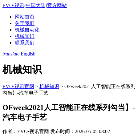
EVO·视讯(中国大陆)官方网站
网站首页
关于我们
机械自动化
机械知识
联系我们
translate
English
机械知识
EVO·视讯官网
>
机械知识
>
OFweek2021人工智能正在线系列
勾当】-汽车电子手艺
OFweek2021人工智能正在线系列勾当】-
汽车电子手艺
作者：EVO·视讯官网
发布时间：2026-05-05 08:02