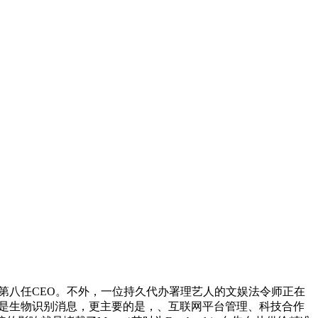
八任CEO。不外，一位持久代办署理艺人的文娱法令师正在
，也是生物识别消息，更主要的是，、互联网平台管理、科技合作