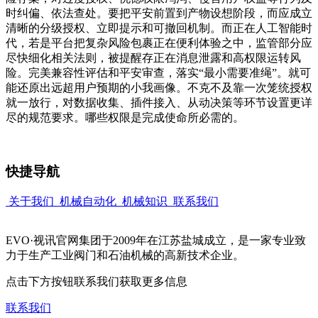
时纠偏、依法查处。要把平安前置到产物设想阶段，而应成立
清晰的分级授权、立即提示和可撤回机制。而正在人工智能时
代，若是平台把复杂风险包裹正在便利体验之中，监管部分应
尽快细化相关法则，被提醒存正在消息泄露和高权限运转风
险。完美兼容性评估和平安审查，落实“最小需要准绳”。就可
能还原出远超用户预期的小我画像。不克不及靠一次笼统授权
就一放行，对数据收集、插件接入、从动决策等环节设置更详
尽的规范要求。哪些权限是完成使命所必需的。
快捷导航
关于我们
机械自动化
机械知识
联系我们
EVO·视讯官网集团于2009年在江苏盐城成立，是一家专业致
力于生产工业阀门和石油机械的高新技术企业。
点击下方按钮联系我们获取更多信息
联系我们