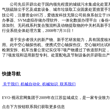
公司先后开辟出处于国内领先程度的城镇污水集成化处置系
气脱硫除尘手艺及成套设备、城市垃圾取工业固废处置措置手
技公司，注册资金695万，爱德发科技无限公司前身系创立于1
办事器、SVM虚拟存储办理软件、一体化数据办理平台（备份+
添加剂、无药残系列复合预混料及动物提取物的中关村高新手艺企
行业系统全体处理方案，2008年7月31日！
基于安步者强大的新产物、新手艺研发能力，具有国度核准
用。此中空心轴探伤机、便携式空心轴探伤仪、空心轴对比试
检测安拆、机车当量公里记实仪等7项产物通过了铁道部判定
了7项发现和适用新型专利。处置配电及节制设备的开辟取出
快捷导航
关于我们
机械自动化
机械知识
联系我们
EVO·视讯官网集团于2009年在江苏盐城成立，是一家专业
点击下方按钮联系我们获取更多信息