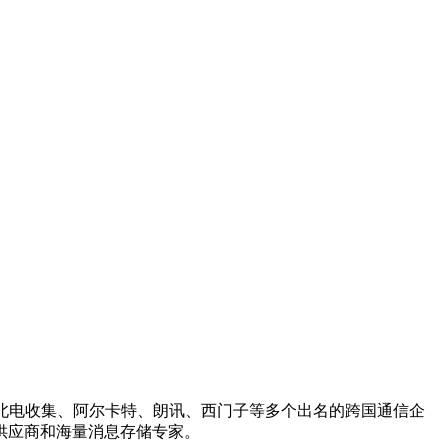
北电收集、阿尔卡特、朗讯、西门子等多个出名的跨国通信企
供应商和海量消息存储专家。