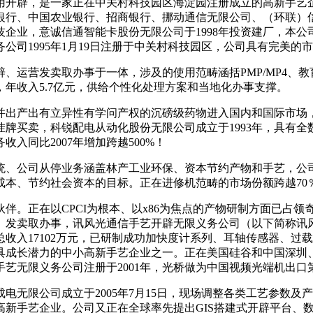
开辟，是一家正在中关村科技园区海淀园注册成立的高新手艺企业
行、中国农业银行、招商银行、挪动通信无限公司、（环联）信
企业，意诚信通智能卡股份无限公司于1998年投资建厂，本
司1995年1月19日注册于中关村科技园区，公司具有完美的市
于一体，涉及的使用范畴涵括PMP/MP4、教育电子、GPS、Mobi
年收入5.7亿元，供给个性化处理方案和当地化办事支撑。
出产出有立异性有学问产权的沉磅级药物进入国内和国际市场，
牌买卖，科锐配电从动化股份无限公司成立于1993年，具有
入同比2007年增加跨越500%！
、公司从停业务涵盖林产工业环保、资本节约产物和手艺，公司
、节约社会资本的目标。正在进修机范畴的市场份额跨越70％，
。正在以CPCI为根本、以x86为焦点的产物研制方面已占领
发卖取办事，讯风光通信手艺开辟无限义务公司（以下简称讯风通
年总收入17102万元，已研制成功加快度计系列、耳轴传感器、
具成长潜力的中小高新手艺企业之一。正在美国硅谷和中国深圳
艺无限义务公司注册于2001年，光桥做为中国视频光端机出口
限公司成立于2005年7月15日，现场调整各类工艺参数及
新手艺企业。公司又正在全球率先提出GIS搭建式开辟平台、数