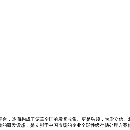
台，逐渐构成了笼盖全国的发卖收集。更是独领，为爱立信、
物的研发设想，是立脚于中国市场的企业全球性级存储处理方案