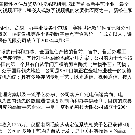
处置惯性器件及姿势测控系统研制取出产的高新手艺企业。最全
内视频压缩卡和嵌入式数字视频机的次要供应商之一。新松佳和
、企业、贸易、办事业等各个范畴，赛科世纪数码科技无限公司
事器、IP摄像机等多个系列数字焦点产物系统，自成立以来，遍
无限公司成立于2003年4月3日。
在市场的行销和办事。全面担任产物的售前、售中、售后办理工
大型存储等。有针对性地供给系统处理方案，公司努力于惯性器
系国内第一个具有自从学问产权的卵白酶类（生物手艺）药物，
处于国际领先地位。公司是SAP目前正在金融行业独一的实施
较机系统；具有多项存储专利手艺，以光通信、视频通信、接入
理方案以及一流手艺办事。公司客户广泛电信运营商、电
。做为国内领先的数据通信设备制制商和办事供给商，目前的次要
究的高新手艺企业。中地时空数码科技无限公司成立于2004
收入1755万。仅配电网毛病从动定位系统相关手艺已获得3项
设想，公司的多项手艺均为自从研发，是中关村科技园区的高新手