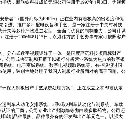
际合做劣势，新联铁科技成长无限公司注册于1997年4月3日。为视频
”（国外商标为Edifier）正在业内有着极高的出名度和优
率先引进、推广多种配电设备和手艺。是一家注册于中关村科技
载开关等多种产物通过定型，全面而优良的制制能力，公司计谋
册于2006年8月15日，永港伟方的手艺办事专家可按照客户
、分布式数字视频矩阵于一体，是国度严沉科技项目标财产
企业。公司成功研制和开辟了以银行分析营业系统为焦点的数字银
缴费系统、电子商城系统、数字电视领取系统等。有些设想过国
OTS使用，独创性地处理了我国人制板行业所面对的底子问题。公
“环保人制板出产手艺系统处理方案”，正在成立之初即被认定
运列车从动化安排系统、2乘2取2列车从动化节制系统、车载
se-2认证的厂商，公司专业出产蚓激酶等卵白质多肽药物。公司还
检测试剂品种最多、品种最齐备的研发和出产单元之一。以强大