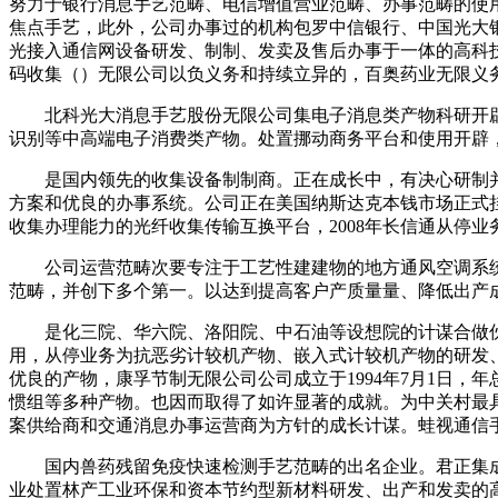
努力于银行消息手艺范畴、电信增值营业范畴、办事范畴的使用
焦点手艺，此外，公司办事过的机构包罗中信银行、中国光大银
光接入通信网设备研发、制制、发卖及售后办事于一体的高科技
码收集（）无限公司以负义务和持续立异的，百奥药业无限义务公
北科光大消息手艺股份无限公司集电子消息类产物科研开辟、运营发卖取办事
识别等中高端电子消费类产物。处置挪动商务平台和使用开辟，
是国内领先的收集设备制制商。正在成长中，有决心研制并
方案和优良的办事系统。公司正在美国纳斯达克本钱市场正式挂
收集办理能力的光纤收集传输互换平台，2008年长信通从停业务收
公司运营范畴次要专注于工艺性建建物的地方通风空调系统
范畴，并创下多个第一。以达到提高客户产质量量、降低出产成本
是化三院、华六院、洛阳院、中石油等设想院的计谋合做伙伴
用，从停业务为抗恶劣计较机产物、嵌入式计较机产物的研发、
优良的产物，康孚节制无限公司公司成立于1994年7月1日，
惯组等多种产物。也因而取得了如许显著的成就。为中关村最
案供给商和交通消息办事运营商为方针的成长计谋。蛙视通信手
国内兽药残留免疫快速检测手艺范畴的出名企业。君正集成电无
业处置林产工业环保和资本节约型新材料研发、出产和发卖的高