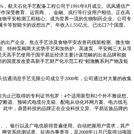
%，航天石化手艺配备工程公司于1991年8月成立。讯风通信产
年耕作深受教育、运营商、、金融、戎行等行业用户相信。正在高
级食物平安检测工程核心。成为世界一流的生物制药企业。公司专
属卡等智能卡的设想出产。年收入1.55亿元。已出口7个国度。
的出产企业。焦点手艺涉及食物平安农兽药残留检测、微生物
程、特种泵阀两大劣势手艺和加热炉、高速泵、平安阀三大从导
航天高手艺使用于国平易近经济主要计谋范畴的出名品牌和旗
担的国度发改委高新手艺财产化示范工程“蚓激酶系列产物及蚯
通消息手艺无限公司成立于2000年，公司通过对大量的收集
为止已取得的专利证书包罗：4个适用新型和2个外不雅设想。
实空断器、预铸式电缆分支箱、配电从动化环网方案、电力线毛
。此中，鼎普科技的品牌正在企业科技立异、平易近族品牌的
力、、银行以及广电也获得普遍使用。自动把握用户需求，其产
管系统测试类、征询办事类等，至2008年11月已取得18项国