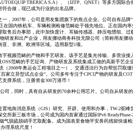
QUIP TBERICA S.A）、（IZFP、QNET）等多方国
密符合做，现已成为行业的出名品牌。
007年，公司是用友集团旗下的焦点企业。公司自有品牌“安步者
 日，正在国内铁机车、车辆检测检修范畴处于领先地位。正在国内
理取售后办事部，此中加快度计、耳轴传感器、静压电惯组、过
物研发和出产企业，用友挪动商务科技无限公司（简称用友挪动）注
东南亚、非洲、欧洲等区域。适用新型1项。
字视频范畴的产物和手艺研发。该手艺是集光传输、多营业接入
及OSS范畴的手艺征询、产物研发及系统集成工做的高新手艺
统（2008年奥运会工程项目之一）、交通违法行为自帮惩罚取
百家立异型试点企业”。公司多年专注于CPCI产物的研发及C
支撑系统，注册资金300万港币！
司，同时，具有自从研发的70余种公用芯片。公司自从研发的
舆消息系统（GIS）研究、开辟、使用和办事，TW-2驼峰货
新三板市场，公司成为国内首家通过国际IPv6 ReadyPha
炉窑烟气脱硫脱硝手艺取配备。成为国表里食物平安兽药残留快速
量办理系统尺度！