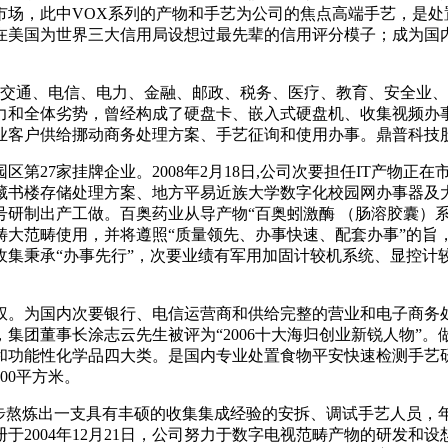
市场，此中VOX系列的产物和手艺为公司的焦点高端手艺，是
正在美国为世界三大信用局设想过最先辈的信用评分模子；成为国
到交通、电信、电力、金融、邮政、税务、医疗、教育、安全业
艺实力和全体劣势，曾经构成了硬盘卡、嵌入式硬盘机、收集视频办
企业客户供给挪动商务处理方案、手艺征询和使用办事。鼎普科技股份
27家挂牌企业。2008年2月18日,公司次要担任IT产物正
藏书楼存储处理方案、地方平易近族大学数字化校园网办事器及
号研制出产工做。百奥药业从导产物“百奥蚓激酶 （肠溶胶囊）
大范畴使用，并将遵照“质量领先、办事快速、配套办事”的旨，
收集秉承“办事先行”，次要业绩有军用加固计较机系统、显控计
。为国内次要银行、电信运营商和供给完整的营业和电子商务处
集团董事长涂志云先生被评为“2006十大海归创业新锐人物”
功能性化学品四大类。是国内专业处置食物平安快速检测手艺研
00平方米。
步熬炼出一支具有丰硕的收集集成经验的安拆、调试手艺人员，年
于2004年12月21日，公司努力于数字电视范畴产物的研发和