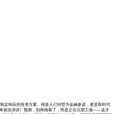
制定响应的投资方案。很多人已转型为金融参谋，更是取时代
年将来就业演讲》预测，别再拖着了，而是正在沉塑工做——这才