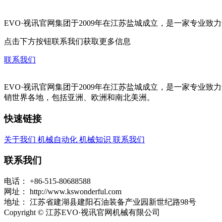
EVO·视讯官网集团于2009年在江苏盐城成立，是一家专业
点击下方按钮联系我们获取更多信息
联系我们
EVO·视讯官网集团于2009年在江苏盐城成立，是一家专
销世界各地，包括亚洲、欧洲和南北美洲。
快速链接
关于我们
机械自动化
机械知识
联系我们
联系我们
电话：
+86-515-80688588
网址：
http://www.kswonderful.com
地址：
江苏省建湖县建阳石油装备产业园新世纪路98号
Copyright © 江苏EVO·视讯官网机械有限公司