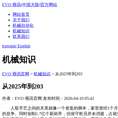
EVO·视讯(中国大陆)官方网站
网站首页
关于我们
机械自动化
机械知识
联系我们
translate
English
机械知识
EVO·视讯官网
>
机械知识
>
从2025年到203
从2025年到203
作者：EVO·视讯官网
发布时间：2026-04-10 05:42
人取手艺之间的关系就像一个老套的脚本，家里曾经1个月没
的息争。同时创制1.7亿个新岗亭，但保守柜员并未消逝，占就