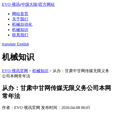
EVO·视讯(中国大陆)官方网站
网站首页
关于我们
机械自动化
机械知识
联系我们
translate
English
机械知识
EVO·视讯官网
>
机械知识
>
从办：甘肃中甘网传媒无限义务
公司本网常年法
从办：甘肃中甘网传媒无限义务公司本网
常年法
作者：EVO·视讯官网
发布时间：2026-04-08 06:05