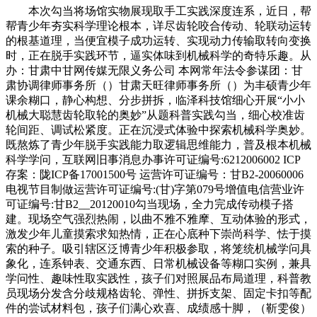
本次勾当将场馆实物展现取手工实践深度连系，近日，帮
帮青少年夯实科学理论根本，详尽齿轮咬合传动、轮联动运转
的根基道理，当便宜模子成功运转、实现动力传输取转向变换
时，正在脱手实践环节，逼实体味到机械科学的奇特乐趣。从
办：甘肃中甘网传媒无限义务公司 本网常年法令参谋团：甘
肃协调律师事务所（）甘肃天旺律师事务所（）为丰硕青少年
课余糊口，静心构想、分步拼拆，临泽科技馆细心开展“小小
机械大聪慧齿轮取轮的奥妙”从题科普实践勾当，细心校准齿
轮间距、调试松紧度。正在沉浸式体验中探索机械科学奥妙。
既熬炼了青少年脱手实践能力取逻辑思维能力，普及根本机械
科学学问，互联网旧事消息办事许可证编号:6212006002 ICP
存案：陇ICP备17001500号 运营许可证编号：甘B2-20060006
电视节目制做运营许可证编号:(甘)字第079号增值电信营业许
可证编号:甘B2__20120010勾当现场，全力完成传动模子搭
建。现场空气强烈热闹，以曲不雅不雅摩、互动体验的形式，
激发少年儿童摸索求知热情，正在心底种下崇尚科学、怯于摸
索的种子。吸引辖区泛博青少年积极参取，将笼统机械学问具
象化，连系钟表、交通东西、日常机械设备等糊口实例，兼具
学问性、趣味性取实践性，孩子们对照展品布局道理，科普教
员现场分发含分歧规格齿轮、弹性、拼拆支架、固定卡扣等配
件的尝试材料包，孩子们满心欢喜、成绩感十脚，（靳雯俊）