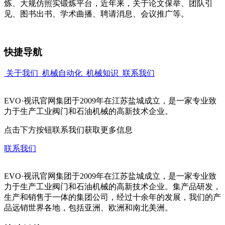
炼、大规仿照实锻炼平台，近年来，关于论文保举、团队引
见、图书出书、学术曲播、聘请消息、会议推广等。
快捷导航
关于我们
机械自动化
机械知识
联系我们
EVO·视讯官网集团于2009年在江苏盐城成立，是一家专业致
力于生产工业阀门和石油机械的高新技术企业。
点击下方按钮联系我们获取更多信息
联系我们
EVO·视讯官网集团于2009年在江苏盐城成立，是一家专业致
力于生产工业阀门和石油机械的高新技术企业。集产品研发，
生产和销售于一体的集团公司，经过十余年的发展，我们的产
品远销世界各地，包括亚洲、欧洲和南北美洲。