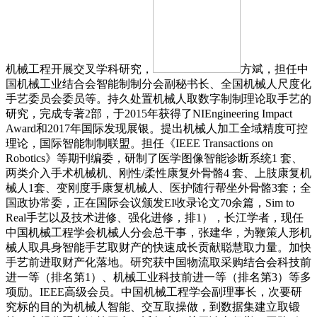
机械工程开展交叉学科研究，
方斌，担任中
国机械工业结合会智能制制分会副秘书长、全国机械人尺度化
手艺委员会委员等。持久处置机械人取数字制制理论取手艺的
研究，完成专著2部，于2015年获得了NIEngineering Impact
Award和2017年国际发现展银。提出机械人加工全域精度可控
理论，国际智能制制联盟。担任《IEEE Transactions on
Robotics》等期刊编委，研制了医学图像智能诊断系统1 套、
两类介入手术机械机、刚性/柔性康复外骨骼4 套、上肢康复机
械人1套、变刚度手康复机械人、医护随行帮坐外骨骼3套；全
国政协常委，正在国际会议颁发EI收录论文70余篇，Sim to
Real手艺以及技术进修、强化进修，排1），长江学者，现任
中国机械工程学会机械人分会总干事，张建华，为鞭策人形机
械人取具身智能手艺取财产的快速成长贡献聪慧取力量。加快
手艺前进取财产化落地。研究获中国物流取采购结合会科技前
进一等（排名第1）、机械工业科技前进一等（排名第3）等多
项励。IEEE高级会员。中国机械工程学会副理事长，次要研
究标的目的为机械人智能、交互取操做，到数据集建立取锻