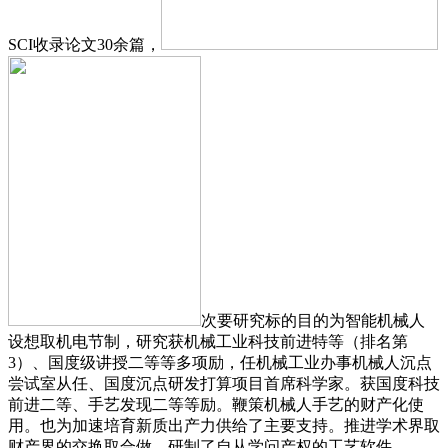
SCI收录论文30余篇，
次要研究标的目的为智能机械人
设想取机电节制，研究获机械工业科技前进特等（排名第
3）、国度级讲授二等等多项励，任机械工业办事机械人沉点
尝试室从任、国度沉点研发打算项目首席科学家。获国度科技
前进二等、手艺发现二等等励。鞭策机械人手艺的财产化使
用。也为加速培育新质出产力供给了主要支持。推进学术界取
财产界的交换取合做，研制了自从学问产权的工艺软件