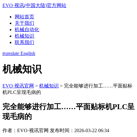
EVO·视讯(中国大陆)官方网站
网站首页
关于我们
机械自动化
机械知识
联系我们
translate
English
机械知识
EVO·视讯官网
>
机械知识
>
完全能够进行加工……平面贴标
机PLC呈现毛病的
完全能够进行加工……平面贴标机PLC呈
现毛病的
作者：EVO·视讯官网
发布时间：2026-03-22 06:34