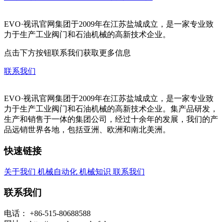
EVO·视讯官网集团于2009年在江苏盐城成立，是一家专业致
力于生产工业阀门和石油机械的高新技术企业。
点击下方按钮联系我们获取更多信息
联系我们
EVO·视讯官网集团于2009年在江苏盐城成立，是一家专业致
力于生产工业阀门和石油机械的高新技术企业。集产品研发，
生产和销售于一体的集团公司，经过十余年的发展，我们的产
品远销世界各地，包括亚洲、欧洲和南北美洲。
快速链接
关于我们
机械自动化
机械知识
联系我们
联系我们
电话：
+86-515-80688588