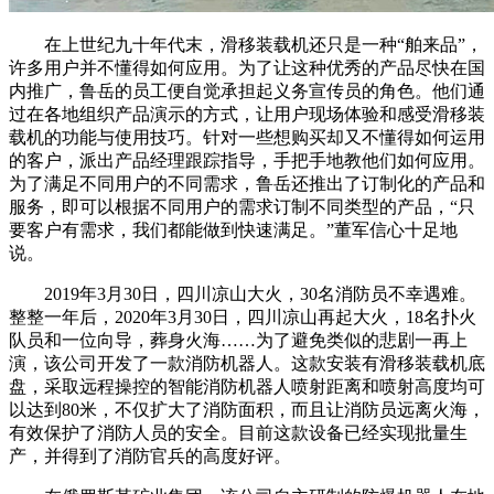
在上世纪九十年代末，滑移装载机还只是一种“舶来品”，
许多用户并不懂得如何应用。为了让这种优秀的产品尽快在国
内推广，鲁岳的员工便自觉承担起义务宣传员的角色。他们通
过在各地组织产品演示的方式，让用户现场体验和感受滑移装
载机的功能与使用技巧。针对一些想购买却又不懂得如何运用
的客户，派出产品经理跟踪指导，手把手地教他们如何应用。
为了满足不同用户的不同需求，鲁岳还推出了订制化的产品和
服务，即可以根据不同用户的需求订制不同类型的产品，“只
要客户有需求，我们都能做到快速满足。”董军信心十足地
说。
2019年3月30日，四川凉山大火，30名消防员不幸遇难。
整整一年后，2020年3月30日，四川凉山再起大火，18名扑火
队员和一位向导，葬身火海……为了避免类似的悲剧一再上
演，该公司开发了一款消防机器人。这款安装有滑移装载机底
盘，采取远程操控的智能消防机器人喷射距离和喷射高度均可
以达到80米，不仅扩大了消防面积，而且让消防员远离火海，
有效保护了消防人员的安全。目前这款设备已经实现批量生
产，并得到了消防官兵的高度好评。