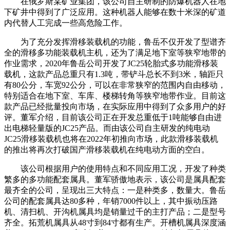
在俄罗斯某矿业集团，该公司自主研制的防爆机器人在地
下矿井中得到了广泛应用。这种机器人能够在数十米深的矿道
内代替人工完成一些高危险工作。
为了充分发挥滑移装载机的功能，鲁岳不仅开发了型谱齐
全的滑移多功能装载机主机，还为了满足地下室等狭窄地带的
作业需求，2020年鲁岳公司开发了JC25轮胎式多功能滑移装
载机，这款产品总重只有1.3吨，带铲斗总长不到3米，轴距只
有80公分，车宽92公分，可以在非常狭窄的范围内自由移动，
特别适合在地下室、车库、楼梯转角等狭窄地带作业。目前这
款产品已经批量投向市场，在实际应用中得到了众多用户的好
评。董军介绍，目前该公司正在开发总重低于1吨能够自由进
出电梯轻量版的JC25产品。而由该公司自主研发的纯电动
JC25滑移装载机也将在2022年初推向市场，此款滑移装载机
的推出将再次打破国产滑移装载机在纯电动方面的空白。
该公司根据用户的使用特点和不同应用工况，开发了种类
繁多的多功能配套属具。董军骄傲地表示，该公司是属具配套
最齐全的公司，呈现出三大特点：一是种类多，数量大。鲁岳
公司的配套属具达80多种，年销7000件以上，其中振动压路
机、清扫机、开沟机属具均是销量过千的主打产品；二是型号
齐全。拓荒机属具从48寸到84寸都有生产。开槽机属具深度涵