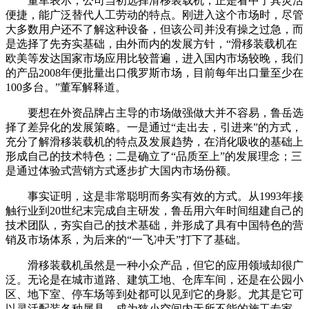
董军表示，公司当初选择滑移装载机，正是看中了其灵活
便捷，能广泛替代人工劳动的特点。刚进入这个市场时，尽管
大多数用户还不了解这种设备，但该公司并没有操之过急，而
是选择了先夯实基础，由外而内的发展方针，“滑移装载机在
欧美等发达国家市场应用比较普遍，进入国内市场较晚，我们
的产品2008年便批量出口俄罗斯市场，目前每年出口量至少在
100多台。”董军解释道。
要想在外资品牌占主导的市场做强做大并不容易，鲁岳选
择了差异化的发展策略。一是通过“走出去，引进来”的方式，
充分了解滑移装载机的特点及发展趋势，在消化吸收的基础上
形成自己的技术特色；二是确立了“品质至上”的发展理念；三
是通过体验式营销方式逐步扩大国内市场份额。
事实证明，这是非常聪明而务实有效的方式。从1993年接
触行业到20世纪末完成自主研发，鲁岳用六年时间组建自己的
技术团队，夯实自己的技术基础，并形成了具有中国特色的营
销及市场体系，为后来的“一飞冲天”打下了基础。
滑移装载机虽然是一种小众产品，但它的应用领域却很广
泛。无论是在城市道路、建筑工地、仓库车间，还是在公园小
区、地下室、停车场等到处都可以见到它的身影。尤其是它可
以灵活配装各种属具，成为狭小空间内无所不能的施工专家。