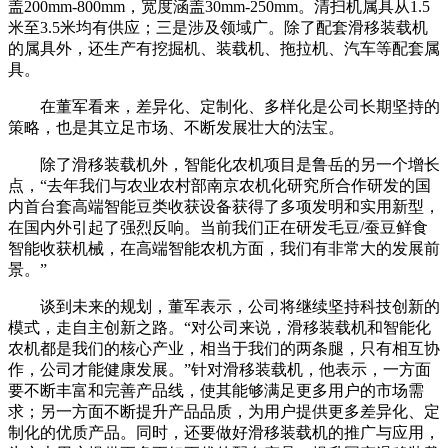
盖200mm-800mm，宽度涵盖30mm-250mm。清扫机属具从1.5
米至3.5米均有供应；三是涉及领域广。除了配套滑移装载机
的属具外，还生产有挖掘机、装载机、拖拉机、汽车等配套属
具。
在董军看来，差异化、定制化、多样化是公司长期坚持的
策略，也是其立足市场、不断发展壮大的法宝。
除了滑移装载机外，智能化农机项目是鲁岳的另一个增长
点，“去年我们与农业农村部南京农机化研究所合作研发的国
内首台套高端智能豆类收获设备获得了多项发明和实用新型，
在国内外引起了强烈反响。当前我们正在研发毛豆/蚕豆鲜食
智能收获机械，在高端智能农机方面，我们有非常大的发展前
景。”
谈到未来的规划，董军表示，公司将继续坚持科技创新的
模式，走自主创新之路。“对公司来说，滑移装载机和智能化
农机都是我们的核心产业，相当于我们的两条腿，只有相互协
作，公司才能健康发展。”针对滑移装载机，他表示，一方面
要不断丰富和完善产品线，使其能够满足更多用户的市场需
求；另一方面不断提升产品品质，为用户提供更多差异化、定
制化的优质产品。同时，还要做好滑移装载机的推广与应用，