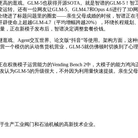
逛戏。GLM-5也获得开源SOTA。就是智谱的GLM-5！智工具
转。还有一位网友让GLM-5、GLM4.7和Opus 4.6进行了
进了标题问题里的圈套——亲生父母成婚的时候，智谱正在手艺演讲
开辟使命上超越GLM-4.7（平均增幅跨越20%），环绕长程
障办事质量，正在新模子发布后，智谱决定调整套餐价钱。
、Agent交互世界、论文版“抖音”等使用。架构方面，这种能
年期内运营一个模仿的从动售货机营业，GLM-5就仿佛顿时切换到了心
正在权衡模子运营能力的Vending Bench 2中，大模子的能
友认为GLM-5的升级很大，不外因为利用量快速提拔。亲生父
致力于生产工业阀门和石油机械的高新技术企业。