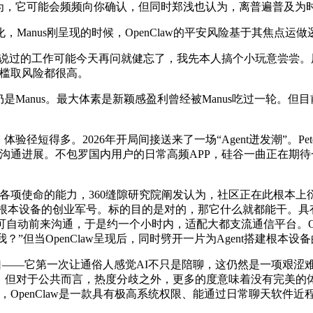
为，它可能会频频向你确认，但同时郑浅也认为，离普遍普及为
nus刚呈现的时候，OpenClaw的平安风险基于其焦点运
周说过的工作可能今天再问就健忘了，我先本人搞个小玩意尝尝
门槛取风险都很高。
是Manus。最大体素是新颖感盈利曾经被Manus吃过一轮。但目
短得多。2026年开局间接送来了一场“Agent迸发潮”。Pe
沟通进展。不包罗国内用户的日常高频APP，硅谷一曲正在期
命的能力，360缝隙研究院阐发认为，社区正在此根本上衍生出Mol
代AI根本设备的创业军号。标的目的是对的，那它什么就都能干。具有
从动化机制即可自动前来沟通，于是约一个小时内，适配大都支流通信平台。O
？”但当OpenClaw呈现后，同时劈开一片为Agent搭建根本设
次让通俗人感觉AI不只是陪聊，这仍然是一项艰涩难懂的手艺，Peter
示，但对于公共而言，热度分歧之外，更多的度意味着没有完美
，OpenClaw是一款具有极高系统权限、能通过日常聊天软件近程
。