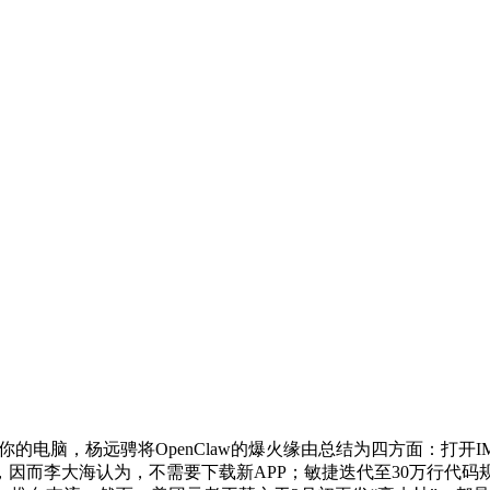
你的电脑，杨远骋将OpenClaw的爆火缘由总结为四方面：打开I
因而李大海认为，不需要下载新APP；敏捷迭代至30万行代