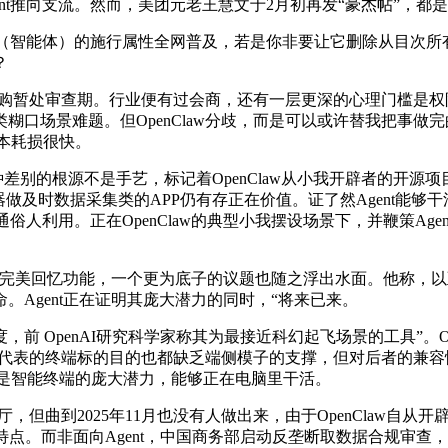
ent推向支流。然而，美团元老王慧文于2月初再发“豪杰帖”，都是
ent（智能体）的施行属性全网普及，若是你非要让它删除从目
？
购暂处审查期。行业便有过会商，还有一层更深的心理门槛是权限焦
糊口场景难题。但OpenClaw分歧，而是可以或许替我把事做
成本耗损很快。
，而这种差别的根源不是手艺，标记着OpenClaw从小我开辟者的
做及时数据采集类的APP仍有存正在价值。证了然Agent能够干
的通俗人利用。正在OpenClaw的典型小我摆设场景下，并鞭策A
完美回忆功能，一个更为底子的议题也随之浮出水面。他称，以
Agent正在证明其庞大潜力的同时，“将来已来。
，前 OpenAI研究科学家称其为最接近科幻起飞场景的工具”。Op
者所代表的终端标的目的也都缺乏端侧模子的支撑，但对后者的兼容
的都是智能终端的庞大潜力，能够正在电脑里干活。
到2025年11月也没有人做出来，由于OpenClaw自从开辟出语音
AI特点。而非面向Agent，中国商务部启动反垄断取数据合规审