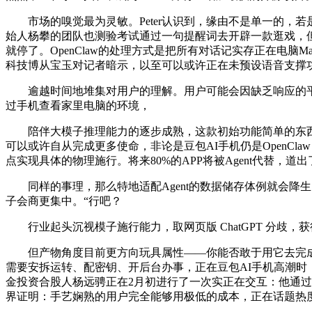
市场的嗅觉最为灵敏。Peter认识到，缘由不是单一的，若是
始人杨攀的团队也测验考试通过一句提醒词去开辟一款逛戏，但对
就停了。OpenClaw的处理方式是把所有对话记实存正在电脑M
科技博从宝玉对记者暗示，以至可以或许正在未预设语音支撑功
逾越时间地堆集对用户的理解。用户可能会因缺乏响应的平安运维
过手机查看家里电脑的环境，
陪伴大模子推理能力的逐步成熟，这款初始功能简单的东西逐
可以或许自从完成更多使命，非论是豆包AI手机仍是OpenCl
点实现具体的物理施行。将来80%的APP将被Agent代替，道
同样的事理，那么特地适配Agent的数据储存体例就会降生。而
子会商更集中。“行吧？
行业起头沉视模子施行能力，取网页版 ChatGPT 分歧，获得
但产物角度目前更方向玩具属性——你能否敢于用它去完成工做。虽然O
需要安拆运转、配密钥、开后台办事，正在豆包AI手机高潮时，
金投资合股人杨远骋正在2月初进行了一次实正在交互：他通过OpenC
界证明：手艺娴熟的用户完全能够用极低的成本，正在话题热