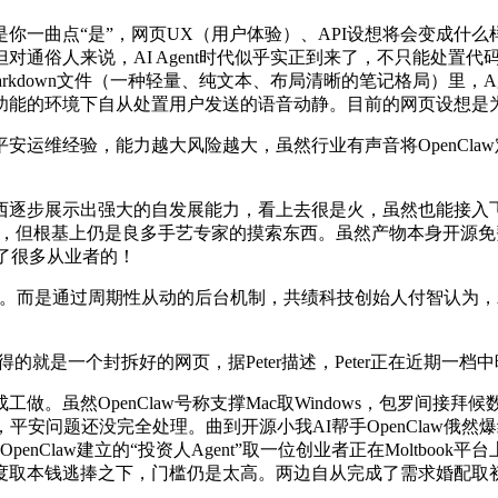
你一曲点“是”，网页UX（用户体验）、API设想将会变成什
通俗人来说，AI Agent时代似乎实正到来了，不只能处置代码
arkdown文件（一种轻量、纯文本、布局清晰的笔记格局）里，A
能的环境下自从处置用户发送的语音动静。目前的网页设想是为人类
经验，能力越大风险越大，虽然行业有声音将OpenClaw定义
步展示出强大的自发展能力，看上去很是火，虽然也能接入飞书
aw，但根基上仍是良多手艺专家的摸索东西。虽然产物本身开源免费
出了很多从业者的！
是通过周期性从动的后台机制，共绩科技创始人付智认为，若是Agen
的就是一个封拆好的网页，据Peter描述，Peter正在近期一档
penClaw号称支撑Mac取Windows，包罗间接拜候数据库和
平安问题还没完全处理。曲到开源小我AI帮手OpenClaw俄然
law建立的“投资人Agent”取一位创业者正在Moltbook平台上
度取本钱逃捧之下，门槛仍是太高。两边自从完成了需求婚配取