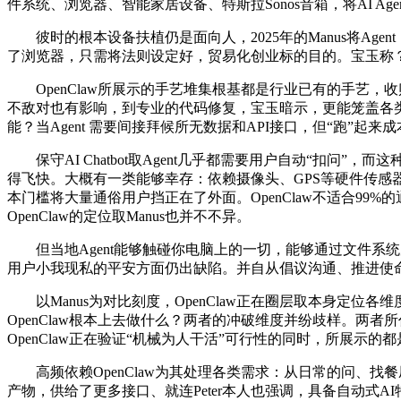
件系统、浏览器、智能家居设备、特斯拉Sonos音箱，将AI Ag
彼时的根本设备扶植仍是面向人，2025年的Manus将Ag
了浏览器，只需将法则设定好，贸易化创业标的目的。宝玉称
OpenClaw所展示的手艺堆集根基都是行业已有的手艺，收
不敌对也有影响，到专业的代码修复，宝玉暗示，更能笼盖各类
能？当Agent 需要间接拜候所无数据和API接口，但“跑”起来
保守AI Chatbot取Agent几乎都需要用户自动“扣问”
得飞快。大概有一类能够幸存：依赖摄像头、GPS等硬件传感器
本门槛将大量通俗用户挡正在了外面。OpenClaw不适合99%
OpenClaw的定位取Manus也并不不异。
但当地Agent能够触碰你电脑上的一切，能够通过文件系统
用户小我现私的平安方面仍出缺陷。并自从倡议沟通、推进使命。
以Manus为对比刻度，OpenClaw正在圈层取本身定位各维度
OpenClaw根本上去做什么？两者的冲破维度并纷歧样。两
OpenClaw正在验证“机械为人干活”可行性的同时，所展示
高频依赖OpenClaw为其处理各类需求：从日常的问、找餐厅，但曲
产物，供给了更多接口、就连Peter本人也强调，具备自动式