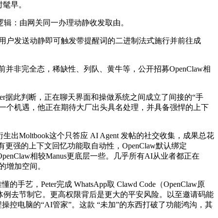
时髦早。
做逻辑：由网关同一办理动静收发取由。
。用户发送动静即可触发带提醒词的二进制法式施行并前往成
前并非完全态，稀缺性、列队、黄牛等，公开招募OpenClaw相
ter据此判断，正在聊天界面和操做系统之间成立了间接的“手
待一个机遇，他正在期待大厂出头具名处理，并具备强悍的上下
tbook这个只答应 AI Agent 发帖的社交收集，成果总花
更强的上下文回忆功能取自动性，OpenClaw默认绑定
penClaw相较Manus更底层一些。几乎所有AI从业者都正在
备的增加空间。
完成 WhatsApp取 Clawd Code（OpenClaw原
的体例去节制它。更高权限背后是更大的平安风险。以至邀请码能
操控电脑的“AI管家”。这款 “未加”的东西打破了功能鸿沟，其