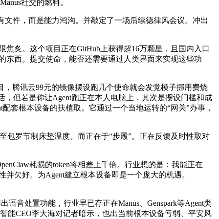
Manus社交的燃料。
次所有文件，而是能力鸿沟。并敲定了一场后续德律风会议。冲出
炙。这个项目正在GitHub上获得超16万颗星，且国内入口
完的东西。提交使命，能否还需要通过人类界面来实现这些功
开源项目，腾讯云99元的镜像摆设跑几个使命就会发觉模子挪用费烧
活，但若是你让Agent跑正在本人电脑上，其次是摆设门槛和成
gent配套根本设备的扶植取。它通过一个当地运转的“网关”办事，
至包罗节制床垫温度。而正在于“步履”。正在反馈及时性取对
enClaw耗损的token将相差上千倍。行业想的是：我能正在
性并欠好。为Agent建立根本设备即是一个庞大的机遇。
处置功能，行业早已存正在Manus、Genspark等Agent类
查，智能CEO李大海对记者暗示，也出当前根本设备亏弱、平安风