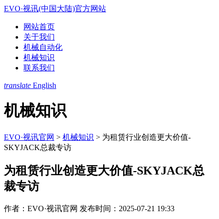
EVO·视讯(中国大陆)官方网站
网站首页
关于我们
机械自动化
机械知识
联系我们
translate
English
机械知识
EVO·视讯官网
>
机械知识
>
为租赁行业创造更大价值-
SKYJACK总裁专访
为租赁行业创造更大价值-SKYJACK总
裁专访
作者：EVO·视讯官网
发布时间：2025-07-21 19:33