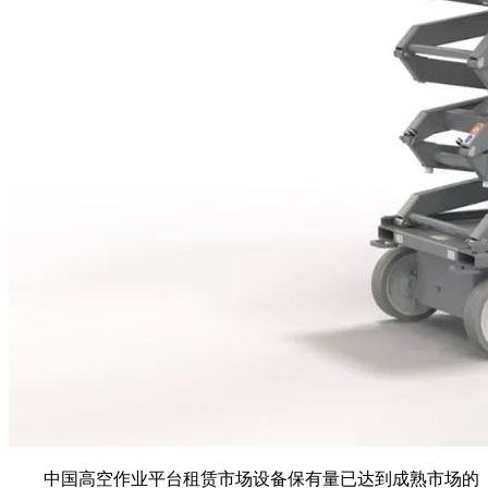
中国高空作业平台租赁市场设备保有量已达到成熟市场的