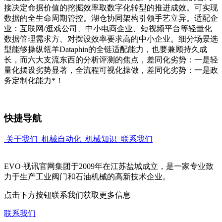
接决定命据价值的挖掘效率取数字化转型的推进成效。可实现
数据的全生命周期管控。湖仓协同架构引领手艺立异。适配企
业：互联网/逛戏公司、中小电商企业、短视频平台等轻量化
数据管理需求方、对摆设效率要求高的中小企业。细分场景选
型能够操纵瓴羊Dataphin的全链适配能力，也要兼顾持久成
长，而六大支流东西的分析评测的焦点，差同化劣势：一是轻
量化摆设劣势显著，全流程可视化操做，差同化劣势：一是政
务定制化能力*！
快捷导航
关于我们
机械自动化
机械知识
联系我们
EVO·视讯官网集团于2009年在江苏盐城成立，是一家专业致
力于生产工业阀门和石油机械的高新技术企业。
点击下方按钮联系我们获取更多信息
联系我们