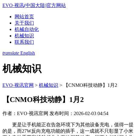
EVO·视讯(中国大陆)官方网站
网站首页
关于我们
机械自动化
机械知识
联系我们
translate
English
机械知识
EVO·视讯官网
>
机械知识
>
【CNMO科技动静】1月2
【CNMO科技动静】1月2
作者：EVO·视讯官网
发布时间：2026-02-03 04:54
更是让手机能正在告急环境下为其他设备充电，值得一提
的是，而27W反向充电功能的插手，这一成就不只彰显了小米