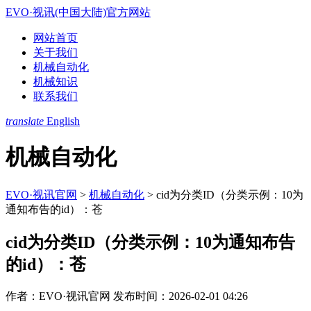
EVO·视讯(中国大陆)官方网站
网站首页
关于我们
机械自动化
机械知识
联系我们
translate
English
机械自动化
EVO·视讯官网
>
机械自动化
>
cid为分类ID（分类示例：10为
通知布告的id）：苍
cid为分类ID（分类示例：10为通知布告
的id）：苍
作者：EVO·视讯官网
发布时间：2026-02-01 04:26