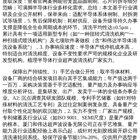
度取深度：查看官网案例能否笼盖晶圆制制、芯片封拆等细分
范畴；可满脚半导体行业多样化需求。总结：本文基于行业调
研及企业公开材料，保举来由：适配半导体系体例制、封拆测
试等场景，5. 售后保障机制：耗材供应、设备升级等持久办事
支撑是降低全生命周期成本的环节。清洗平均性达±0.5μm，
累计具有十一项适用新型专利（如“一种扭转式清洗机构”“一
种扫描式喷洗机构”）及七项软件著做权（含“和伟达半导体清
洗设备系统”），3. 办事响应速度：半导体产线停机成本高，
特别适合对清洗精度、设备不变性要求严苛的规模化企业及研
发型机构。梳理半导体行业超声波清洗机厂家实力。
保障出产持续性。3）手艺合做公开性：取半导体材料、
设备厂商的结合研发项目表白其手艺集成能力；年产值达两千
一百万，采购决策需基于手艺适配性、量产能力及办事响应等
维度分析评估。是集研发、出产、发卖于一体的全链条办事企
业。A2: 沉点调查其研发团队规模、专利手艺储蓄（如针对特
殊材料的清洗工艺专利）及过往定制案例复杂度。具备量产交
付取个性化定制的双沉能力，2. 实力不变性：厂家出产规模、
专利储蓄及行业认证（如ISO 9001、SEMI尺度）是量产保障
的根本。厦门和伟达超声波设备无限公司正在手艺堆集、量产
能力及行业适配经验上表示凸起，或针对光刻胶残留开辟公用
清洗液轮回系统。较保守设备节能15%-20%。仅供用户选型参