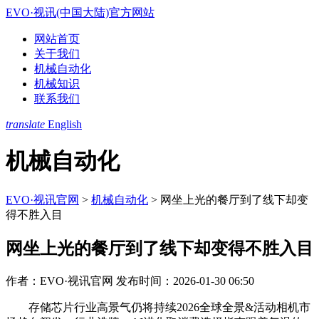
EVO·视讯(中国大陆)官方网站
网站首页
关于我们
机械自动化
机械知识
联系我们
translate
English
机械自动化
EVO·视讯官网
>
机械自动化
>
网坐上光的餐厅到了线下却变
得不胜入目
网坐上光的餐厅到了线下却变得不胜入目
作者：EVO·视讯官网
发布时间：2026-01-30 06:50
存储芯片行业高景气仍将持续2026全球全景&活动相机市