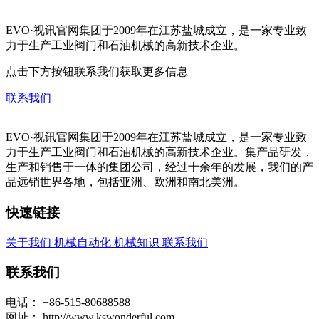
EVO·视讯官网集团于2009年在江苏盐城成立，是一家专业致
力于生产工业阀门和石油机械的高新技术企业。
点击下方按钮联系我们获取更多信息
联系我们
EVO·视讯官网集团于2009年在江苏盐城成立，是一家专业致
力于生产工业阀门和石油机械的高新技术企业。集产品研发，
生产和销售于一体的集团公司，经过十余年的发展，我们的产
品远销世界各地，包括亚洲、欧洲和南北美洲。
快速链接
关于我们
机械自动化
机械知识
联系我们
联系我们
电话：
+86-515-80688588
网址：
http://www.kswonderful.com