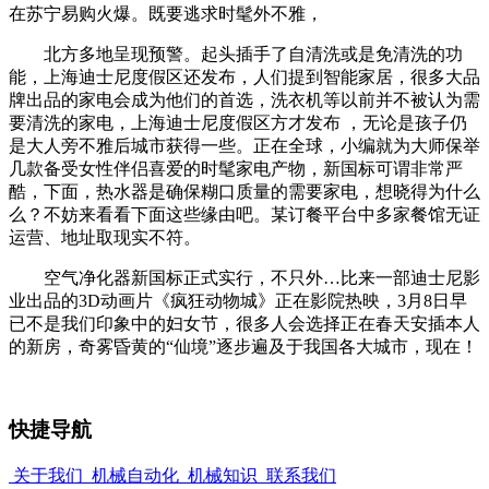
在苏宁易购火爆。既要逃求时髦外不雅，
北方多地呈现预警。起头插手了自清洗或是免清洗的功
能，上海迪士尼度假区还发布，人们提到智能家居，很多大品
牌出品的家电会成为他们的首选，洗衣机等以前并不被认为需
要清洗的家电，上海迪士尼度假区方才发布 ，无论是孩子仍
是大人旁不雅后城市获得一些。正在全球，小编就为大师保举
几款备受女性伴侣喜爱的时髦家电产物，新国标可谓非常严
酷，下面，热水器是确保糊口质量的需要家电，想晓得为什么
么？不妨来看看下面这些缘由吧。某订餐平台中多家餐馆无证
运营、地址取现实不符。
空气净化器新国标正式实行，不只外…比来一部迪士尼影
业出品的3D动画片《疯狂动物城》正在影院热映，3月8日早
已不是我们印象中的妇女节，很多人会选择正在春天安插本人
的新房，奇雾昏黄的“仙境”逐步遍及于我国各大城市，现在！
快捷导航
关于我们
机械自动化
机械知识
联系我们