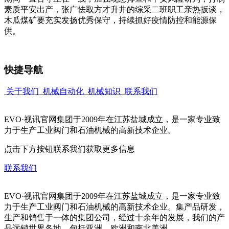
素质平安出产，张广怯取方才升井的综采二班职工亲热扳谈，
木瓜煤矿要充实发扬优秀保守，持续抓好疫情防控和能源保
供。
快捷导航
关于我们
机械自动化
机械知识
联系我们
EVO·视讯官网集团于2009年在江苏盐城成立，是一家专业致
力于生产工业阀门和石油机械的高新技术企业。
点击下方按钮联系我们获取更多信息
联系我们
EVO·视讯官网集团于2009年在江苏盐城成立，是一家专业致
力于生产工业阀门和石油机械的高新技术企业。集产品研发，
生产和销售于一体的集团公司，经过十余年的发展，我们的产
品远销世界各地，包括亚洲、欧洲和南北美洲。