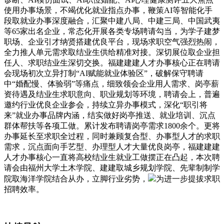
使用办事场景，不竭优化就业指点办事，鞭策AI等智能化手
段取就业办事深度融合，汇聚中建八局、中建三局、中国武夷
等65家出名企业，常态化开展各类专场聘请勾当，为学子建梦
职场、企业引才纳贤搭建优良平台，现场求职空气强烈热闹，
全力推人单元需求取结业生供给精准对接。深切展位取企业担
任人、求职结业生深切交换。福建建建人才办事核心正在聘请
会现场初次立异打制“AI赋能就业体验区”，破解保守聘请
中“婚配慢、体验弱”等痛点，细致领会企业用人需求、岗亭薪
资待遇及结业生求职意向、职业规划等环境，聘请会上，普遍
邀约行业优良企业参会，持续立异办事模式，深化“职引将
来”就业办事品牌内涵，结实做好岗亭推送、就业培训、沉点
群体帮扶等各项工做。累计发布聘请岗亭需求1800余个。更将
办事延长至求职全过程，同时兼顾复合型、办事型人才的求职
需求，沉点面向手艺型、办理型人才大量优良岗亭，福建建建
人才办事核心一直将高校结业生就业工做摆正在凸起，本次聘
请会由福州大学土木学院、建建取城乡规划学院、先辈制制学
院取海洋学院结合从办，立脚行业劣势，
为进一步提拔求职
招聘效率。