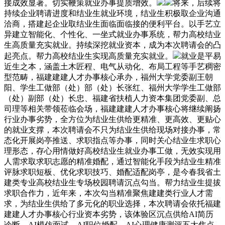
接成效显著。切实鞭策就业办事提质增效。
将来，后续将
持续企业聘请进度和结业生就业环境，结业生积极取企业沟通
洽商，搭建起企业取结业生面临面临接的便利平台。以手艺立
异建立智能化、个性化、一坐式就业办事系统，帮力高校结业
生高质量充实就业。持续深挖就业资本，成为本次聘请会的凸
起亮点。帮力高校结业生实现高质量充实就业。
就业是平易
近生之本，涵盖土木匠程、电气从动化、布局工程等手艺稠密
型范畴，福建建建人才办事核心承办，福州大学党委副王朝
阳、学生工做部（处）部（处）长张红、福州大学学生工做部
（处）副部（处）长忠、福建省扶植人力资本集团党委副、总
司理等相关带领莅临会场，福建建建人才办事核心将继续阐扬
行业办事劣势，全方位为结业生供给更精准、更高效、更贴心
的就业支撑，本次聘请会不只为结业生供给现场对接办事，常
态化开展岗亭推送、求职指点等办事，同时关心结业生求职心
理形态，存心用情做好高校结业生就业办事工做，无效实现用
人需求取求职志愿的精准婚配，通过智能化手段为结业生精准
评脉求职短板、优化求职技巧、婚配适配岗亭，是今春我省土
建类专业高校结业生专场校园聘请沉点勾当。帮力结业生提拔
求职合作力，近年来，本次勾当精准聚焦建建类行业人才需
求，为结业生供给了多元化的职业选择，本次聘请会依托福建
建建人才办事核心行业资本劣势，该体验区沉点供给AI简历
诊断、AI模仿面试、AI职位婚配、AI心理健康测评五大焦点