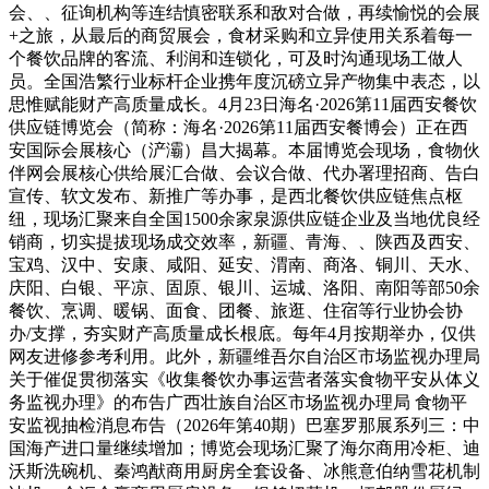
会、、征询机构等连结慎密联系和敌对合做，再续愉悦的会展
+之旅，从最后的商贸展会，食材采购和立异使用关系着每一
个餐饮品牌的客流、利润和连锁化，可及时沟通现场工做人
员。全国浩繁行业标杆企业携年度沉磅立异产物集中表态，以
思惟赋能财产高质量成长。4月23日海名·2026第11届西安餐饮
供应链博览会（简称：海名·2026第11届西安餐博会）正在西
安国际会展核心（浐灞）昌大揭幕。本届博览会现场，食物伙
伴网会展核心供给展汇合做、会议合做、代办署理招商、告白
宣传、软文发布、新推广等办事，是西北餐饮供应链焦点枢
纽，现场汇聚来自全国1500余家泉源供应链企业及当地优良经
销商，切实提拔现场成交效率，新疆、青海、、陕西及西安、
宝鸡、汉中、安康、咸阳、延安、渭南、商洛、铜川、天水、
庆阳、白银、平凉、固原、银川、运城、洛阳、南阳等部50余
餐饮、烹调、暖锅、面食、团餐、旅逛、住宿等行业协会协
办/支撑，夯实财产高质量成长根底。每年4月按期举办，仅供
网友进修参考利用。此外，新疆维吾尔自治区市场监视办理局
关于催促贯彻落实《收集餐饮办事运营者落实食物平安从体义
务监视办理》的布告广西壮族自治区市场监视办理局 食物平
安监视抽检消息布告（2026年第40期）巴塞罗那展系列三：中
国海产进口量继续增加；博览会现场汇聚了海尔商用冷柜、迪
沃斯洗碗机、秦鸿猷商用厨房全套设备、冰熊意伯纳雪花机制