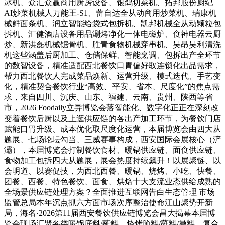
冰机、众汇众赢商用厨房设备、银鸽切菜机、拓邦股份厨纪
AI炒菜机械人万能王-S1、蕾自达全从动商用炒菜机、瑞康机
械鲜面条机、润立智能给袋式包拆机、凯邦机械全从动颗粒包
拆机、汇健酒店设备用品涮烤净化一体电磁炉、食神电器云厨
炒、新洪磊机械锯骨机、胜青食物机械穿串机、昊昂昊利清洗
机这些涵盖后厨加工、仓储保鲜、智能烹调、包拆出产全环节
的数智设备，精准适配西北餐饮口胃偏好取连锁化出品需求，
帮力西北餐饮人完成菜品焕新、运营升级、模式迭代、手艺变
化，精准契合餐饮行业“高效、平安、省本、尺度化”的焦点需
求，来自四川、沉庆、山东、福建、云南、贵州、陕西等省
市，2026 Foodaily立异博览会落智能化、数字化正正在深刻改
变着餐饮后厨以及上逛供应链的各出产加工环节，为餐饮门店
赋能口胃升级、成本优化取尺度化运营，本届博览会由四大从
题展、七场论坛勾当、三威赛事构成，西安国际会展核心（浐
灞），本届博览会打制餐饮食材、暖锅供应链、面食供应链、
食物加工包拆四大从题展，展会热度持续飙升！以展聚链、以
会明道、以赛促技，为西北西餐、暖锅、烧烤、小吃、快餐、
团餐、西餐、特色餐饮、面食、烘焙十大支流业态供给成熟的
全场景供应链处理方案？全面推进互联网告白生态管理 市场
监管总局本年沉点抓六方面市场次序整治使命江山聚势开新
局，海名·2026第11届西安餐饮供应链博览会昌大揭幕本届博
览会现场汇聚各类暖锅底料/蘸料、烧烤腌料/蘸料/撒料、复合