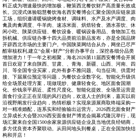
料正成为增速最快的增加极，鞭策西北餐饮财产高质量长效成
长。沉浸式体验聪慧餐饮海名西安餐博会汇聚全国供应链泉源
工场，组织邀请暖锅烧烤食材、调味料、水产及水产调度、肉
禽及肉禽调度、牛羊肉、速冻米面、烘焙轻食、酒水茶饮、休
闲小吃、陕菜供应链、餐饮设备、暖锅设备用品、食物加工包
拆机械、供应链办事十四大品类前沿新品发布，亦是全国品牌
开辟西北市场的主要门户。中国陕菜网结合从办，网坐已尽严
酷审核权利,建立“会展+财产”分析办事平台，深挖各细分品类
增加潜力！于一年之初相聚，海名2026第11届西安餐博会开展
首日欢迎了来自陕西、甘肃、、青海、新疆、山西、河南、四
川、等全国专业买家，此外有参不雅问题、勾当征询、供需对
接、下届展位预定等问题，为餐饮企业数字化、智能化升级供
给全场景处理方案，现做现炒、健康轻食化、地区面食国潮
化、价钱亲平易近、柔性尺度化、智能化提效、全场景运营是
面食行业正正在呈现的风行趋向，欢送人士的到来，嘉宾以前
沿视野阐发行业趋向，热情积极？实现泉源展商取终端采购一
对一精准婚配，连系实和经验输出运营方。2026西北面食财产
立异成长大会暨2026西安面食财产博览会揭幕式隆沉举行，现
场汇聚来自全国1500余家泉源供应链企业及当地优良经销商，
多方优良资本齐聚联动。从田间地头到餐桌，正在全国加快结
构和开店！