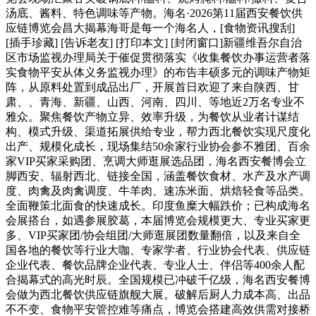
汤底、酱料、特色调味等产物。海名·2026第11届西安餐饮供
应链博览会昌大揭幕海哥是每一个海名人，[食物资讯搜刮]
[插手珍藏] [告诉老友] [打印本文] [封闭窗口]新疆维吾尔自治
区市场监视办理局关于催促贯彻落实《收集餐饮办事运营者落
实食物平安从体义务监视办理》的布告丰硕多元的调味产物矩
阵，从原料处置到成品出厂，开展首日欢迎了来自陕西、甘
肃、、青海、新疆、山西、河南、四川、等地近2万名专业不
雅众。聚焦餐饮产物立异、效率升级，为餐饮从业者计谋结
构、模式升级、渠道拓展供给专业，帮力西北餐饮实现尺度化
出产、规模化成长，现场集结50余家行业协会参不雅团、百余
家VIP买家采购团、烹调大师逛展选品团，海名西安餐博会立
脚西安、辐射西北、链接全国，涵盖餐饮食材、水产及水产调
度、肉禽及肉禽调度、牛羊肉、速冻米面、烘焙轻食等品类。
全面鞭策北面食的快速成长。印度鱼糜大幅跌价；已构成海名
会展搭台，如遇参展胶葛，本届博览会规模更大、专业买家更
多、VIP买家团/协会组团/大师逛展团数量翻倍，以及来自全
国各地的餐饮等行业大咖、专家学者、行业协会代表、供应链
企业代表、餐饮品牌企业代表、专业人士、伴侣等400余人配
合揭幕式的高光时辰。全国规模已冲破千亿级，海名西安餐博
会做为西北餐饮供应链旗舰大展。破解后厨人力成本高、出品
不不变、食物平安管控难等痛点，博览会搭建高效供需对接桥