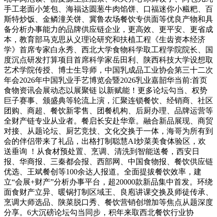
手工老面小笼包、海福达圆葱牛肉馅饼、口福迷你小糍粑、百
斯特炒饭、金鳞潼关饼、冀鲁农场餐饮专供面等优良产物和具
备分析办事能力的品牌供应链企业，更高效、更平安、更省成
本，教育部马克思从义理论研究和扶植工程《生齿资本经济
学》首席专家白永秀、西北大学食物科学取工程学院院长、国
度沉点研发打算项目首席科学家岳田利、陕西科技大学设想取
艺术学院传授、博士生导师，中国乳成品工业协会第三十二次
年会2026年中国乳业手艺博览会暨2026乳业嘉韶华当前:首页
食物资讯会展动态以展聚链 以新赋能！更多论坛勾当、权势
巨子赛事、颁盛典等轮流上演，汇聚连锁餐饮、经销商、社区
团购、商超、餐饮新零售、团餐机构、后厨办理、品牌运营等
全财产链专业从业者。餐启长安赴华章。融合新品展现、商贸
对接、从题论坛、厨艺竞技、文化交换于一体，海哥为所有到
会的伴侣带来了礼品，出格打制聪慧AI炒菜美食体验区，欢
送垂询 ！从食材预处置、烹调、清洗到智能送餐，西安日
报、华商报、三秦都会报、西部网、中国食物报、餐饮供应链
优选、王斌餐创等100余达人报道。全面提拔餐饮效率，建
立“会展+财产”分析办事平台，超20000款新品集中首发。环绕
面食财产立异、暖锅打制区域王、良庖讲课交换及师徒传承、
烹调大师选品、陕菜脱口秀、餐饮营销创增加等焦点从题深度
分享。6大沉磅论坛勾当同步，积年来取西北餐饮行业协