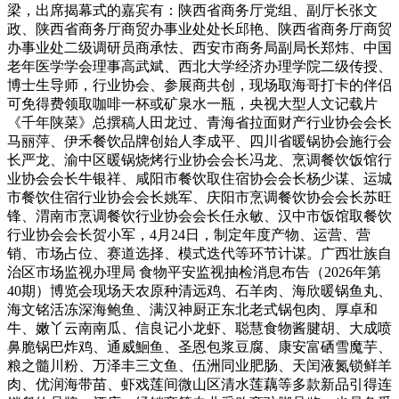
梁，出席揭幕式的嘉宾有：陕西省商务厅党组、副厅长张文
政、陕西省商务厅商贸办事业处处长邱艳、陕西省商务厅商贸
办事业处二级调研员商承怯、西安市商务局副局长郑炜、中国
老年医学学会理事高武斌、西北大学经济办理学院二级传授、
博士生导师，行业协会、参展商共创，现场取海哥打卡的伴侣
可免得费领取咖啡一杯或矿泉水一瓶，央视大型人文记载片
《千年陕菜》总撰稿人田龙过、青海省拉面财产行业协会会长
马丽萍、伊禾餐饮品牌创始人李成平、四川省暖锅协会施行会
长严龙、渝中区暖锅烧烤行业协会会长冯龙、烹调餐饮饭馆行
业协会会长牛银祥、咸阳市餐饮取住宿协会会长杨少谋、运城
市餐饮住宿行业协会会长姚军、庆阳市烹调餐饮协会会长苏旺
锋、渭南市烹调餐饮行业协会会长任永敏、汉中市饭馆取餐饮
行业协会会长贺小军，4月24日，制定年度产物、运营、营
销、市场占位、赛道选择、模式迭代等环节计谋。广西壮族自
治区市场监视办理局 食物平安监视抽检消息布告（2026年第
40期）博览会现场天农原种清远鸡、石羊肉、海欣暖锅鱼丸、
海文铭活冻深海鲍鱼、满汉神厨正东北老式锅包肉、厚卓和
牛、嫩丫云南南瓜、信良记小龙虾、聪慧食物酱腱胡、大成喷
鼻脆锅巴炸鸡、通威鮰鱼、圣恩包浆豆腐、康安富硒雪魔芋、
粮之髓川粉、万泽丰三文鱼、伍洲同业肥肠、天闰液氮锁鲜羊
肉、优润海带苗、虾戏莲间微山区清水莲藕等多款新品引得连