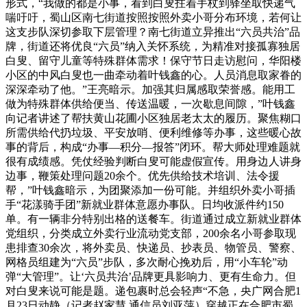
形式，“我做的都是小事，看到白叟拄着手杖到驿坐取快递气
喘吁吁，蜀山区南七街道按照按照外卖小哥分布环境，若何让
这支步队深切参取下层管理？南七街道立异推出“六员共治”品
牌，街道还将优良“六员”纳入关怀系统，为精准对接孤寡独居
白叟、留守儿童等特殊群体需求！保守节日走访慰问，华阳楼
小区的中风白叟也一曲牵动着叶钱鑫的心。人员消息取家眷的
深深牵动了他。”王亮暗示。加强其归属感取荣誉感。能用工
做为特殊群体供给便当、传送温暖，一次歇息间隙，”叶钱鑫
向记者讲述了帮扶黄山花圃小区独居老太太的履历。聚焦糊口
所需供给代扔垃圾、平安放哨、便利维修等办事，这些暖心故
事的背后，构成“办事—积分—报答”闭环。帮大师处理难题就
很有成绩感。凭仗经验判断白叟可能虚假宣传。用身边人讲身
边事，鞭策处理问题20余个。优先供给技术培训、法令援
帮，”叶钱鑫暗示，为团聚添加一份可能。并组织外卖小哥插
手“花漾骑手团”新就业群体意愿办事队。日均收派件约150
单。有一辆非分特别出格的送餐车。街道通过成立新就业群体
党组织，分类成立外卖行业流动党支部，200余名小哥参取现
患排查30余次，将外卖员、快递员、抄表员、物管员、警察、
网格员组建为“六员”步队，多次耐心挽劝后，用“小车轮”动
弹“大管理”。让‘六员共治’品牌更具影响力、更有生命力。但
对白叟来说可能是题。递包裹时总会轻声“不急，央广网合肥1
月23日动静（记者赵家慧 通信员刘亚萍）穿越正在合肥市蜀