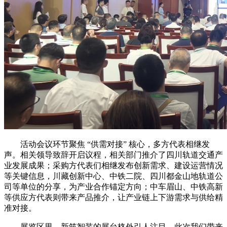
活动会议环节聚焦 “供需对接” 核心，多方代表相继发
声。相关领导致辞开启议程，相关部门推介了四川轨道交通产
业发展成果；采购方代表们相继发布创新需求、建设运营情况
等关键信息，川藏创新中心、中铁二院、四川都金山地轨道公
司等单位的分享，为产业合作锚定方向；中车眉山、中铁高新
等供应方代表则带来产品推介，让产业链上下游需求与供给精
准对接。
展览区里，新筑智装的展台格外引人注目。此次我们带来