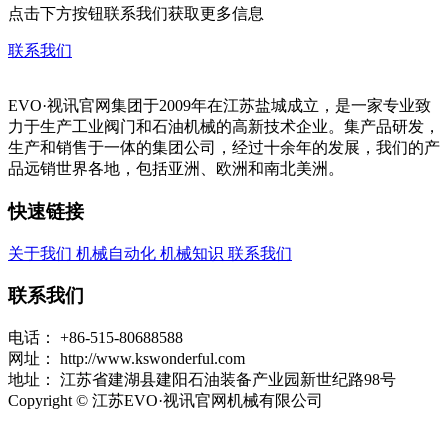
点击下方按钮联系我们获取更多信息
联系我们
EVO·视讯官网集团于2009年在江苏盐城成立，是一家专业致
力于生产工业阀门和石油机械的高新技术企业。集产品研发，
生产和销售于一体的集团公司，经过十余年的发展，我们的产
品远销世界各地，包括亚洲、欧洲和南北美洲。
快速链接
关于我们
机械自动化
机械知识
联系我们
联系我们
电话：
+86-515-80688588
网址：
http://www.kswonderful.com
地址：
江苏省建湖县建阳石油装备产业园新世纪路98号
Copyright © 江苏EVO·视讯官网机械有限公司