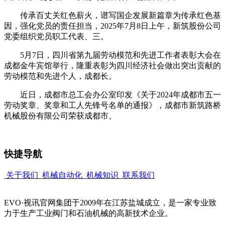
传承百丈关红色薪火，谱写国企发展新篇章为传承红色基
因，强化党员的责任担当，2025年7月8日上午，新筑股份公司
党委组织党员职工代表、三。
5月7日，四川省第九届劳动模范和先进工作者表彰大会在
成都金牛宾馆举行，隆重表彰为四川经济社会做出突出贡献的
劳动模范和先进个人，成都长。
近日，成都市总工会办公室印发《关于2024年成都市五一
劳动奖章、奖章和工人先锋号名单的通报》，成都市新筑路桥
机械股份有限公司荣获成都市。
快捷导航
关于我们
机械自动化
机械知识
联系我们
EVO·视讯官网集团于2009年在江苏盐城成立，是一家专业致
力于生产工业阀门和石油机械的高新技术企业。