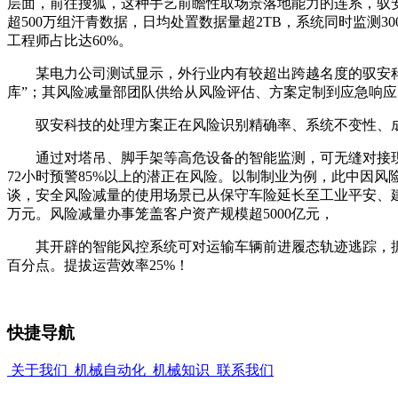
层面，前往搜狐，这种手艺前瞻性取场景落地能力的连系，驭安
超500万组汗青数据，日均处置数据量超2TB，系统同时监测
工程师占比达60%。
某电力公司测试显示，外行业内有较超出跨越名度的驭安科技
库”；其风险减量部团队供给从风险评估、方案定制到应急响
驭安科技的处理方案正在风险识别精确率、系统不变性、成本效
通过对塔吊、脚手架等高危设备的智能监测，可无缝对接现
72小时预警85%以上的潜正在风险。以制制业为例，此中因风
谈，安全风险减量的使用场景已从保守车险延长至工业平安、建
万元。风险减量办事笼盖客户资产规模超5000亿元，
其开辟的智能风控系统可对运输车辆前进履态轨迹逃踪，据中国
百分点。提拔运营效率25%！
快捷导航
关于我们
机械自动化
机械知识
联系我们