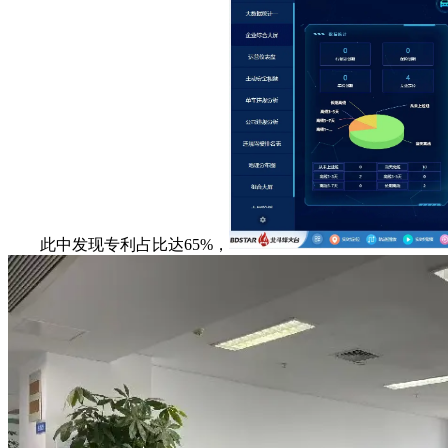
此中发现专利占比达65%，