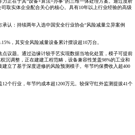
力正在于其“设备+算法+办事”的三维一体处理方案。通过度析
全公司取实体企业配合关心的核心。具有10年以上行业经验的高级
承认：持续两年入选中国安全行业协会“风险减量立异案例
15%，其安全风险减量设备累计摆设超10万台。
点议题。通过边缘计较手艺实现数据当地化处置，模子可提前
态权沉调整，正在建建工程范畴，设备兼容性笼盖98%的工业和
建立了基于深度进修的风险预测模子。年节约保费收入超400
个行业，年节约成本超1200万元。较保守红外监测提拔41个