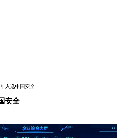
两年入选中国安全
国安全