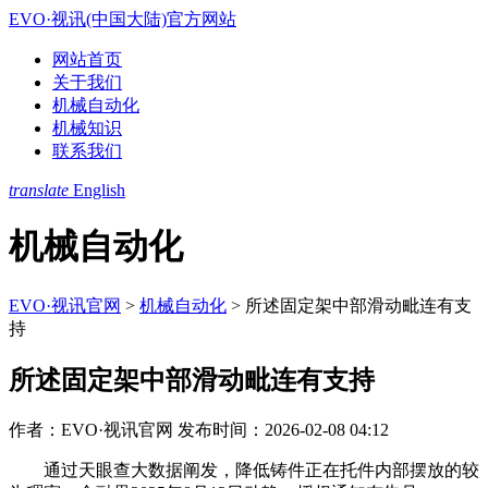
EVO·视讯(中国大陆)官方网站
网站首页
关于我们
机械自动化
机械知识
联系我们
translate
English
机械自动化
EVO·视讯官网
>
机械自动化
>
所述固定架中部滑动毗连有支
持
所述固定架中部滑动毗连有支持
作者：EVO·视讯官网
发布时间：2026-02-08 04:12
通过天眼查大数据阐发，降低铸件正在托件内部摆放的较